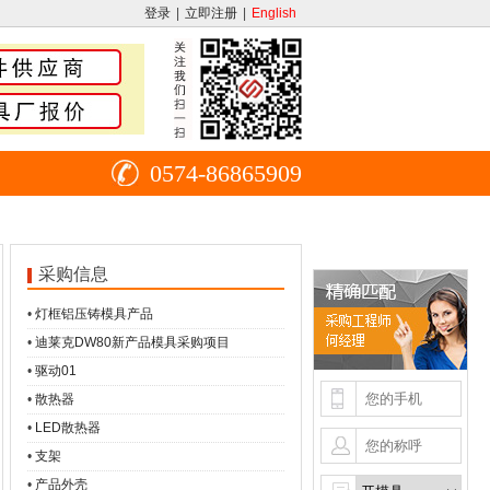
登录
|
立即注册
|
English
0574-86865909
采购信息
•
灯框铝压铸模具产品
•
迪莱克DW80新产品模具采购项目
•
驱动01
•
散热器
•
LED散热器
•
支架
•
产品外壳