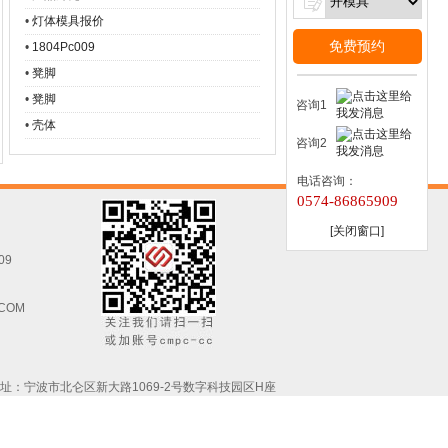
•
灯体模具报价
免费预约
•
1804Pc009
•
凳脚
•
凳脚
咨询1
•
壳体
咨询2
电话咨询：
0574-86865909
[关闭窗口]
09
.COM
址：宁波市北仑区新大路1069-2号数字科技园区H座