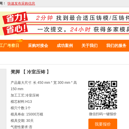
网
！
快速发布采购信息
工厂考察日
采购对接会
成功案例
关于我们
我们的服务
凳脚 【 冷室压铸 】
产品最大尺寸: 长 450 mm * 宽 300 mm * 高
150 mm
加工工艺:冷室压铸
模芯材料:H13
模穴个数:1个
微信扫码一键报价
模具寿命: 15000万模
模具交期: 30天
我要报价
气密性要求:否