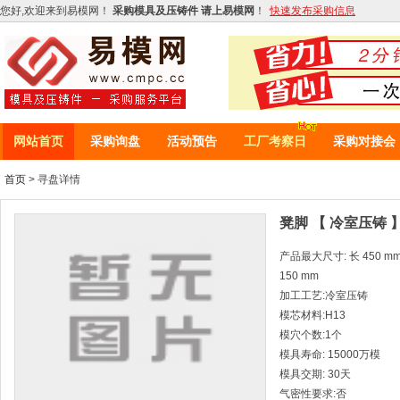
您好,欢迎来到易模网！
采购模具及压铸件 请上易模网
！
快速发布采购信息
网站首页
采购询盘
活动预告
工厂考察日
采购对接会
首页
> 寻盘详情
凳脚 【 冷室压铸 
产品最大尺寸: 长 450 mm *
150 mm
加工工艺:冷室压铸
模芯材料:H13
模穴个数:1个
模具寿命: 15000万模
模具交期: 30天
气密性要求:否