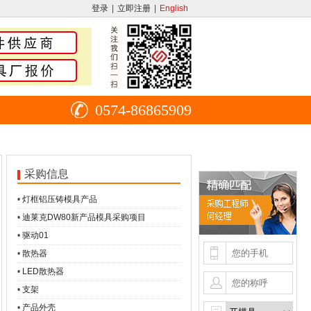
登录
|
立即注册
|
English
0574-86865909
采购信息
•
灯框铝压铸模具产品
•
迪莱克DW80新产品模具采购项目
•
驱动01
•
散热器
•
LED散热器
•
支架
•
产品外壳