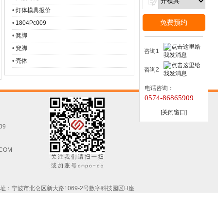
•
灯体模具报价
免费预约
•
1804Pc009
•
凳脚
•
凳脚
咨询1
•
壳体
咨询2
电话咨询：
0574-86865909
[关闭窗口]
09
.COM
址：宁波市北仑区新大路1069-2号数字科技园区H座