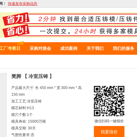
网
！
快速发布采购信息
工厂考察日
采购对接会
成功案例
关于我们
我们的服务
凳脚 【 冷室压铸 】
产品最大尺寸: 长 450 mm * 宽 300 mm * 高
150 mm
加工工艺:冷室压铸
模芯材料:H13
模穴个数:1个
微信扫码一键报价
模具寿命: 15000万模
模具交期: 30天
我要报价
气密性要求:否