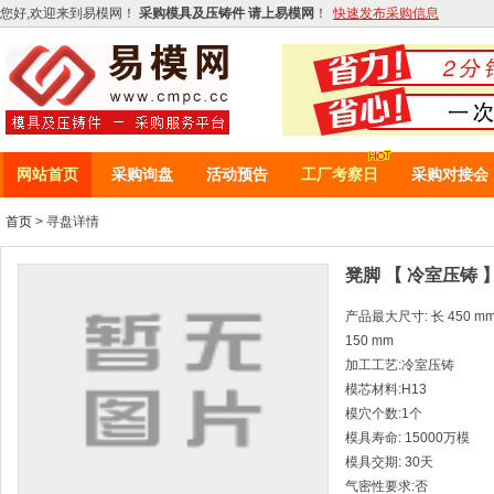
您好,欢迎来到易模网！
采购模具及压铸件 请上易模网
！
快速发布采购信息
网站首页
采购询盘
活动预告
工厂考察日
采购对接会
首页
> 寻盘详情
凳脚 【 冷室压铸 
产品最大尺寸: 长 450 mm *
150 mm
加工工艺:冷室压铸
模芯材料:H13
模穴个数:1个
模具寿命: 15000万模
模具交期: 30天
气密性要求:否