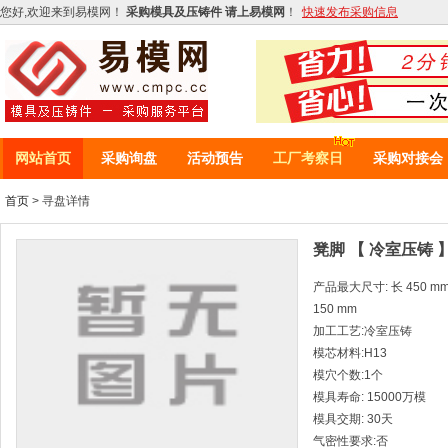
您好,欢迎来到易模网！
采购模具及压铸件 请上易模网
！
快速发布采购信息
网站首页
采购询盘
活动预告
工厂考察日
采购对接会
首页
> 寻盘详情
凳脚 【 冷室压铸 
产品最大尺寸: 长 450 mm *
150 mm
加工工艺:冷室压铸
模芯材料:H13
模穴个数:1个
模具寿命: 15000万模
模具交期: 30天
气密性要求:否