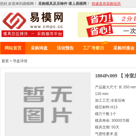
您好,欢迎来到易模网！
采购模具及压铸件 请上易模网
！
快速发布采购信息
网站首页
采购询盘
活动预告
工厂考察日
采购对接会
首页
> 寻盘详情
1804Pc009 【 冷
产品最大尺寸: 长 350 mm *
130 mm
加工工艺:冷室压铸
模芯材料:H13
模穴个数:1个
模具寿命: 30000万模
模具交期: 50天
气密性要求:是