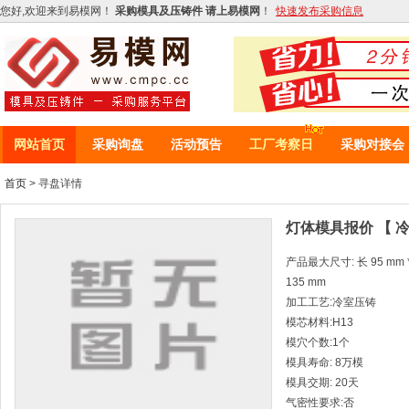
您好,欢迎来到易模网！
采购模具及压铸件 请上易模网
！
快速发布采购信息
网站首页
采购询盘
活动预告
工厂考察日
采购对接会
首页
> 寻盘详情
灯体模具报价 【 
产品最大尺寸: 长 95 mm * 
135 mm
加工工艺:冷室压铸
模芯材料:H13
模穴个数:1个
模具寿命: 8万模
模具交期: 20天
气密性要求:否