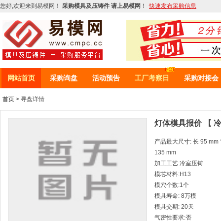
您好,欢迎来到易模网！
采购模具及压铸件 请上易模网
！
快速发布采购信息
网站首页
采购询盘
活动预告
工厂考察日
采购对接会
首页
> 寻盘详情
灯体模具报价 【 
产品最大尺寸: 长 95 mm * 
135 mm
加工工艺:冷室压铸
模芯材料:H13
模穴个数:1个
模具寿命: 8万模
模具交期: 20天
气密性要求:否