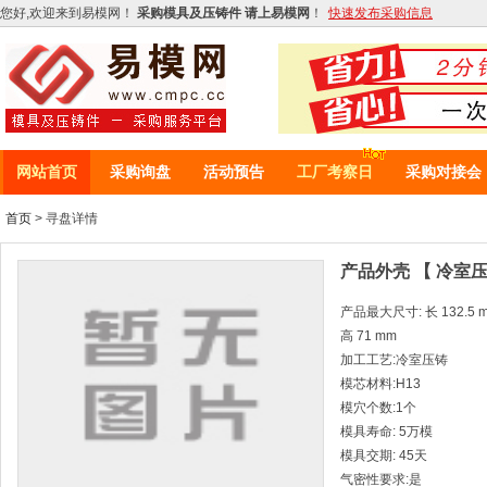
您好,欢迎来到易模网！
采购模具及压铸件 请上易模网
！
快速发布采购信息
网站首页
采购询盘
活动预告
工厂考察日
采购对接会
首页
> 寻盘详情
产品外壳 【 冷室压
产品最大尺寸: 长 132.5 mm
高 71 mm
加工工艺:冷室压铸
模芯材料:H13
模穴个数:1个
模具寿命: 5万模
模具交期: 45天
气密性要求:是