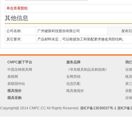
单击查看图纸
其他信息
公司名称:
广州健新科技股份有限公司
发布日
其它要求:
产品材料未定，可以根据加工和装配要求修改局部结构。
CMPC旗下平台
服务品牌
我
中国压铸模具网
《华东模具制品采购指南》
压
易模网
全网营销
模
易模国外站
信息匹配
第
模具报价
模具微报价
采
模具采购
压
Copyright@ 2014 CMPC.CC All Rights Reserved.
浙ICP备13030037号-1
浙ICP备1