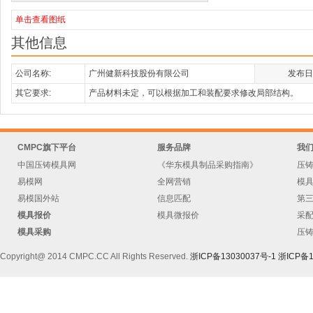
单击查看图纸
其他信息
公司名称:
广州健新科技股份有限公司
发布日
其它要求:
产品材料未定，可以根据加工和装配要求修改局部结构。
CMPC旗下平台
服务品牌
我
中国压铸模具网
《华东模具制品采购指南》
压
易模网
全网营销
模
易模国外站
信息匹配
第
模具报价
模具微报价
采
模具采购
压
Copyright@ 2014 CMPC.CC All Rights Reserved.
浙ICP备13030037号-1
浙ICP备1