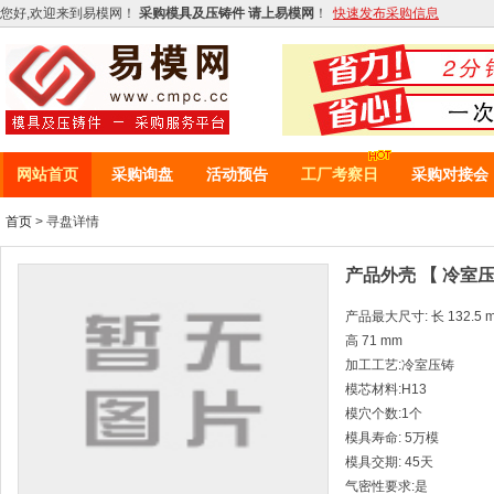
您好,欢迎来到易模网！
采购模具及压铸件 请上易模网
！
快速发布采购信息
网站首页
采购询盘
活动预告
工厂考察日
采购对接会
首页
> 寻盘详情
产品外壳 【 冷室压
产品最大尺寸: 长 132.5 mm
高 71 mm
加工工艺:冷室压铸
模芯材料:H13
模穴个数:1个
模具寿命: 5万模
模具交期: 45天
气密性要求:是