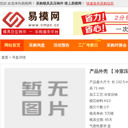
您好,欢迎来到易模网！
采购模具及压铸件 请上易模网
！
快速发布采购信息
网站首页
采购询盘
活动预告
工厂考察日
采购对接会
首页
> 寻盘详情
产品外壳 【 冷室压
产品最大尺寸: 长 132.5 mm
高 71 mm
加工工艺:冷室压铸
模芯材料:H13
模穴个数:1个
模具寿命: 5万模
模具交期: 45天
气密性要求:是