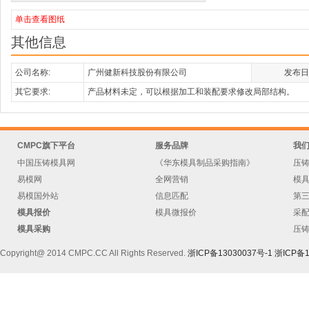
单击查看图纸
其他信息
公司名称:
广州健新科技股份有限公司
发布日
其它要求:
产品材料未定，可以根据加工和装配要求修改局部结构。
CMPC旗下平台
服务品牌
我
中国压铸模具网
《华东模具制品采购指南》
压
易模网
全网营销
模
易模国外站
信息匹配
第
模具报价
模具微报价
采
模具采购
压
Copyright@ 2014 CMPC.CC All Rights Reserved.
浙ICP备13030037号-1
浙ICP备1