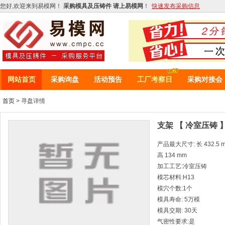
您好,欢迎来到易模网！
采购模具及压铸件 请上易模网
！
快速发布采购信息
网站首页
采购询盘
活动预告
工厂考察日
采购对接会
首页
> 寻盘详情
支架 【 冷室压铸 
产品最大尺寸: 长 432.5 mm
高 134 mm
加工工艺:冷室压铸
模芯材料:H13
模穴个数:1个
模具寿命: 5万模
模具交期: 30天
气密性要求:是