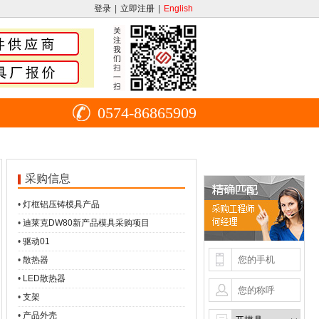
登录
|
立即注册
|
English
0574-86865909
采购信息
•
灯框铝压铸模具产品
•
迪莱克DW80新产品模具采购项目
•
驱动01
•
散热器
•
LED散热器
•
支架
•
产品外壳