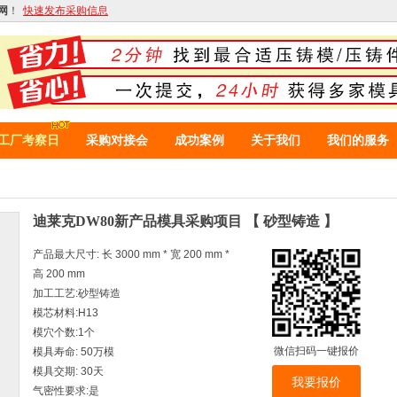
网
！
快速发布采购信息
工厂考察日
采购对接会
成功案例
关于我们
我们的服务
迪莱克DW80新产品模具采购项目 【 砂型铸造 】
产品最大尺寸: 长 3000 mm * 宽 200 mm *
高 200 mm
加工工艺:砂型铸造
模芯材料:H13
模穴个数:1个
微信扫码一键报价
模具寿命: 50万模
模具交期: 30天
我要报价
气密性要求:是