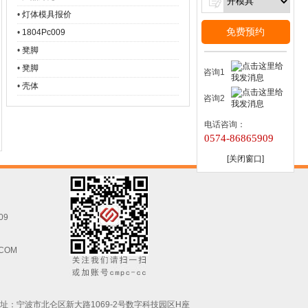
•
灯体模具报价
免费预约
•
1804Pc009
•
凳脚
•
凳脚
咨询1
•
壳体
咨询2
电话咨询：
0574-86865909
[关闭窗口]
09
.COM
址：宁波市北仑区新大路1069-2号数字科技园区H座