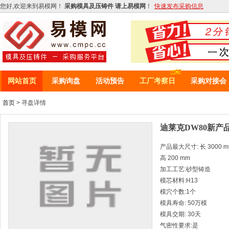
您好,欢迎来到易模网！
采购模具及压铸件 请上易模网
！
快速发布采购信息
网站首页
采购询盘
活动预告
工厂考察日
采购对接会
首页
> 寻盘详情
迪莱克DW80新产
产品最大尺寸: 长 3000 mm 
高 200 mm
加工工艺:砂型铸造
模芯材料:H13
模穴个数:1个
模具寿命: 50万模
模具交期: 30天
气密性要求:是