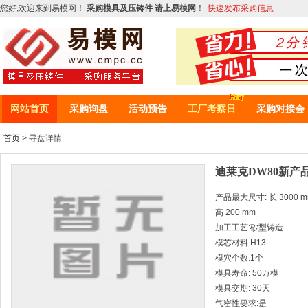
您好,欢迎来到易模网！
采购模具及压铸件 请上易模网
！
快速发布采购信息
网站首页
采购询盘
活动预告
工厂考察日
采购对接会
首页
> 寻盘详情
迪莱克DW80新产
产品最大尺寸: 长 3000 mm 
高 200 mm
加工工艺:砂型铸造
模芯材料:H13
模穴个数:1个
模具寿命: 50万模
模具交期: 30天
气密性要求:是