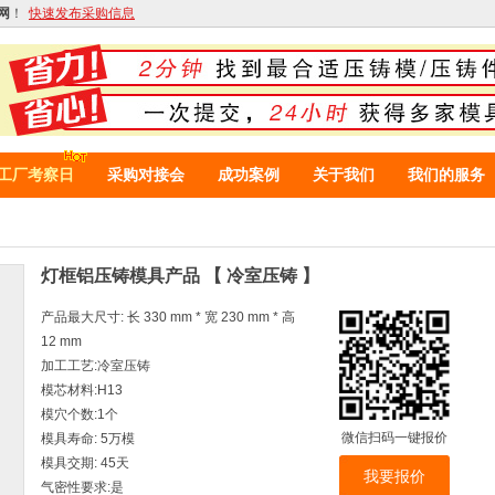
网
！
快速发布采购信息
工厂考察日
采购对接会
成功案例
关于我们
我们的服务
灯框铝压铸模具产品 【 冷室压铸 】
产品最大尺寸: 长 330 mm * 宽 230 mm * 高
12 mm
加工工艺:冷室压铸
模芯材料:H13
模穴个数:1个
微信扫码一键报价
模具寿命: 5万模
模具交期: 45天
我要报价
气密性要求:是