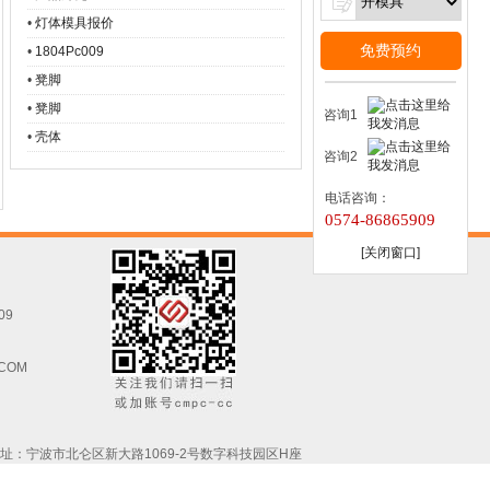
•
灯体模具报价
免费预约
•
1804Pc009
•
凳脚
•
凳脚
咨询1
•
壳体
咨询2
电话咨询：
0574-86865909
[关闭窗口]
09
.COM
址：宁波市北仑区新大路1069-2号数字科技园区H座