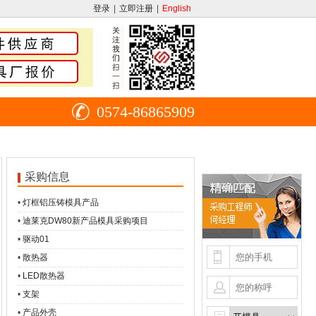
登录
|
立即注册
|
English
0574-86865909
采购信息
•
灯框铝压铸模具产品
•
迪莱克DW80新产品模具采购项目
•
驱动01
•
散热器
•
LED散热器
•
支架
•
产品外壳